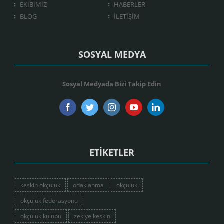
EKİBİMİZ
HABERLER
BLOG
İLETİŞİM
SOSYAL MEDYA
Sosyal Medyada Bizi Takip Edin
ETİKETLER
keskin okçuluk
odaklanma
okçuluk
okçuluk federasyonu
okçuluk kulübü
zekiye keskin